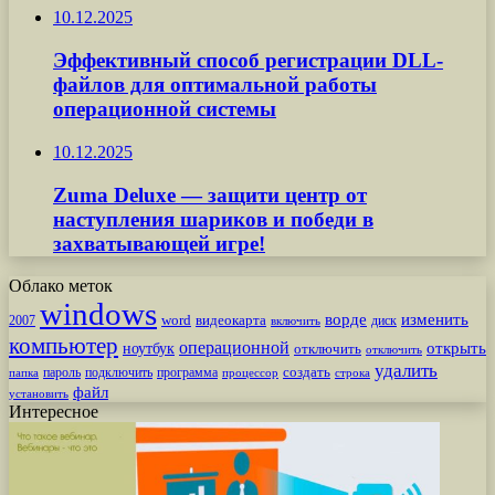
10.12.2025
Эффективный способ регистрации DLL-
файлов для оптимальной работы
операционной системы
10.12.2025
Zuma Deluxe — защити центр от
наступления шариков и победи в
захватывающей игре!
Облако меток
windows
ворде
изменить
word
видеокарта
диск
2007
включить
компьютер
операционной
открыть
ноутбук
отключить
отключить
удалить
создать
пароль
подключить
программа
процессор
строка
папка
файл
установить
Интересное