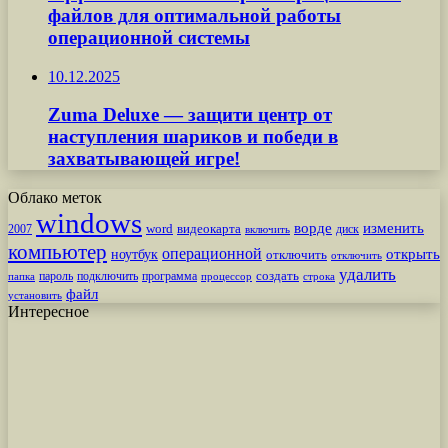
файлов для оптимальной работы
операционной системы
10.12.2025
Zuma Deluxe — защити центр от
наступления шариков и победи в
захватывающей игре!
Облако меток
windows
ворде
изменить
word
видеокарта
диск
2007
включить
компьютер
операционной
открыть
ноутбук
отключить
отключить
удалить
создать
пароль
подключить
программа
процессор
строка
папка
файл
установить
Интересное