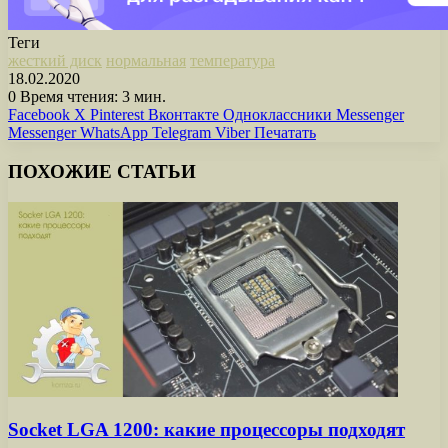
Теги
жесткий диск
нормальная
температура
18.02.2020
0
Время чтения: 3 мин.
Facebook
X
Pinterest
Вконтакте
Одноклассники
Messenger
Messenger
WhatsApp
Telegram
Viber
Печатать
ПОХОЖИЕ СТАТЬИ
Socket LGA 1200: какие процессоры подходят