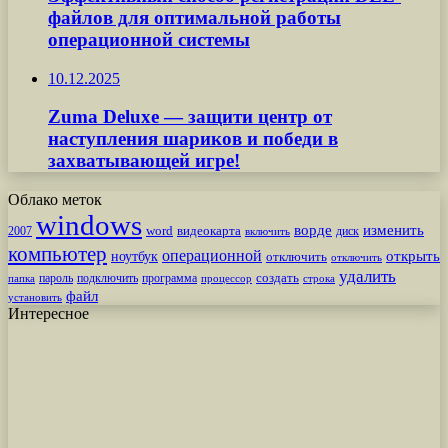
файлов для оптимальной работы
операционной системы
10.12.2025
Zuma Deluxe — защити центр от
наступления шариков и победи в
захватывающей игре!
Облако меток
windows
ворде
изменить
word
видеокарта
диск
2007
включить
компьютер
операционной
открыть
ноутбук
отключить
отключить
удалить
создать
пароль
подключить
программа
процессор
строка
папка
файл
установить
Интересное