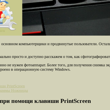
т в основном компьютерщики и продвинутые пользователи. Оста
имально просто и доступно расскажем о том, как сфотографирова
но не нужен фотоаппарат. Более того, для получения снимка экр
троено в операционную систему Windows.
ши PrintScreen
ограммы Ножницы
 при помощи клавиши PrintScreen