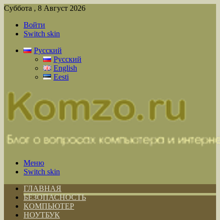
Суббота , 8 Август 2026
Войти
Switch skin
Русский
Русский
English
Eesti
Меню
Switch skin
ГЛАВНАЯ
БЕЗОПАСНОСТЬ
КОМПЬЮТЕР
НОУТБУК