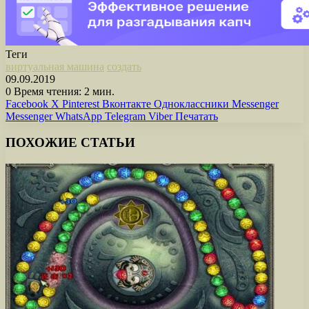
Теги
виртуальная машина
создать
09.09.2019
0
Время чтения: 2 мин.
Facebook
X
Pinterest
Вконтакте
Одноклассники
Messenger
Messenger
WhatsApp
Telegram
Viber
Печатать
ПОХОЖИЕ СТАТЬИ