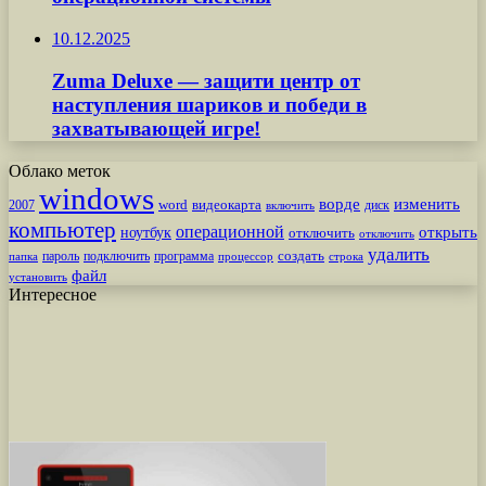
10.12.2025
Zuma Deluxe — защити центр от
наступления шариков и победи в
захватывающей игре!
Облако меток
windows
ворде
изменить
word
видеокарта
диск
2007
включить
компьютер
операционной
открыть
ноутбук
отключить
отключить
удалить
создать
пароль
подключить
программа
процессор
строка
папка
файл
установить
Интересное