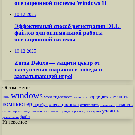
операционной системы Windows 11
10.12.2025
Эффективный способ регистрации DLL-
файлов для оптимальной работы
операционной системы
10.12.2025
Zuma Deluxe — защити центр от
наступления шариков и победи в
захватывающей игре!
Облако меток
windows
ворде
изменить
word
видеокарта
диск
2007
включить
компьютер
операционной
открыть
ноутбук
отключить
отключить
удалить
создать
пароль
подключить
программа
процессор
строка
папка
файл
установить
Интересное