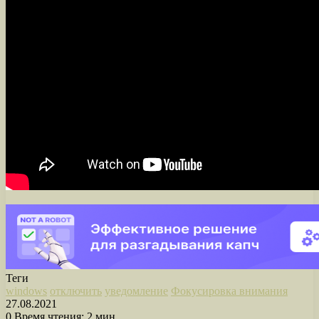
Теги
windows
отключить
уведомление
Фокусировка внимания
27.08.2021
0
Время чтения: 2 мин.