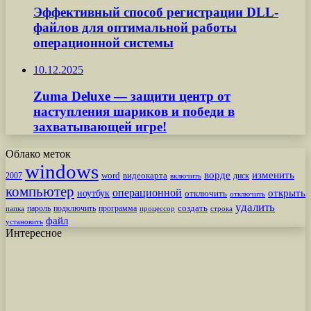
Эффективный способ регистрации DLL-
файлов для оптимальной работы
операционной системы
10.12.2025
Zuma Deluxe — защити центр от
наступления шариков и победи в
захватывающей игре!
Облако меток
windows
ворде
изменить
word
видеокарта
диск
2007
включить
компьютер
операционной
открыть
ноутбук
отключить
отключить
удалить
создать
пароль
подключить
программа
процессор
строка
папка
файл
установить
Интересное