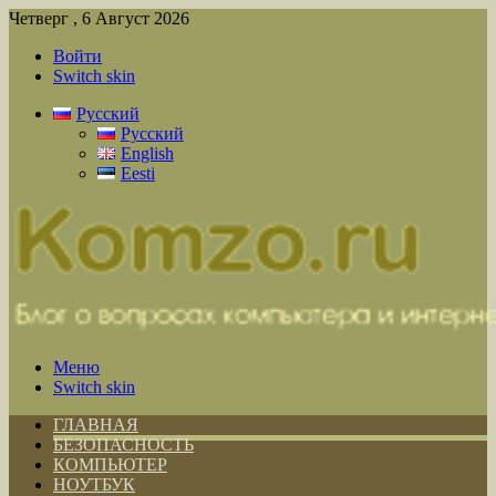
Четверг , 6 Август 2026
Войти
Switch skin
Русский
Русский
English
Eesti
Меню
Switch skin
ГЛАВНАЯ
БЕЗОПАСНОСТЬ
КОМПЬЮТЕР
НОУТБУК