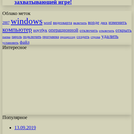
захватывающей игре!
Облако меток
windows
ворде
изменить
word
видеокарта
диск
2007
включить
компьютер
операционной
открыть
ноутбук
отключить
отключить
удалить
создать
пароль
подключить
программа
процессор
строка
папка
файл
установить
Интересное
Популярное
13.09.2019