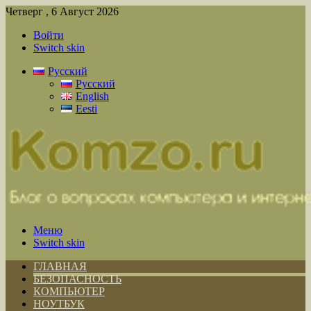
Четверг , 6 Август 2026
Войти
Switch skin
Русский
Русский
English
Eesti
Меню
Switch skin
ГЛАВНАЯ
БЕЗОПАСНОСТЬ
КОМПЬЮТЕР
НОУТБУК