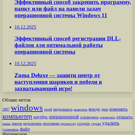
Эффективный способ закрепить программу,
папку или файл на панели задач
операционной системы Windows 11
10.12.2025
Эффективный способ регистрации DLL-
файлов для оптимальной работы
операционной системы
10.12.2025
Zuma Deluxe — защити центр от
наступления шариков и победи в
захватывающей игре!
Облако меток
windows
ворде
изменить
word
видеокарта
диск
2007
включить
компьютер
операционной
открыть
ноутбук
отключить
отключить
удалить
создать
пароль
подключить
программа
процессор
строка
папка
файл
установить
Интересное