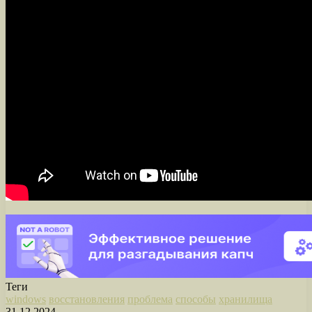
Теги
windows
восстановления
проблема
способы
хранилища
31.12.2024