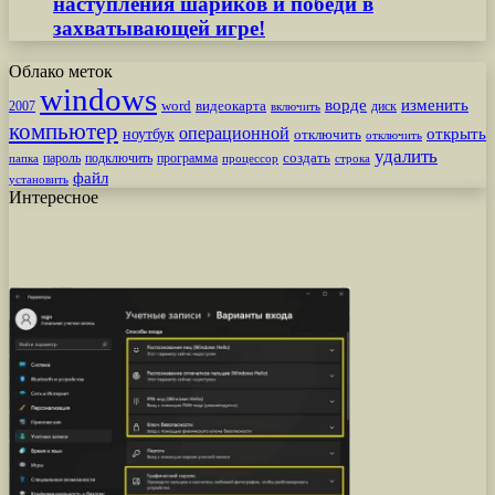
наступления шариков и победи в
захватывающей игре!
Облако меток
windows
ворде
изменить
word
видеокарта
диск
2007
включить
компьютер
операционной
открыть
ноутбук
отключить
отключить
удалить
создать
пароль
подключить
программа
процессор
строка
папка
файл
установить
Интересное