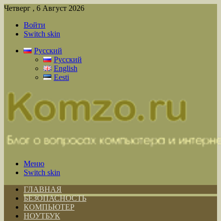
Четверг , 6 Август 2026
Войти
Switch skin
Русский
Русский
English
Eesti
Меню
Switch skin
ГЛАВНАЯ
БЕЗОПАСНОСТЬ
КОМПЬЮТЕР
НОУТБУК