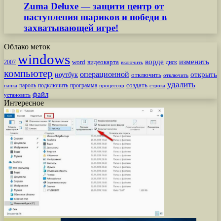
Zuma Deluxe — защити центр от
наступления шариков и победи в
захватывающей игре!
Облако меток
windows
ворде
изменить
word
видеокарта
диск
2007
включить
компьютер
операционной
открыть
ноутбук
отключить
отключить
удалить
создать
пароль
подключить
программа
процессор
строка
папка
файл
установить
Интересное