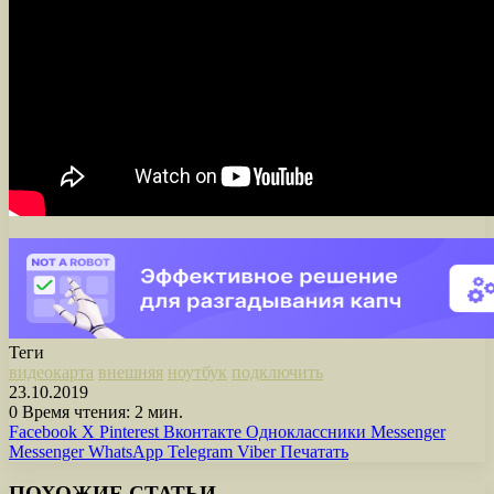
Теги
видеокарта
внешняя
ноутбук
подключить
23.10.2019
0
Время чтения: 2 мин.
Facebook
X
Pinterest
Вконтакте
Одноклассники
Messenger
Messenger
WhatsApp
Telegram
Viber
Печатать
ПОХОЖИЕ СТАТЬИ