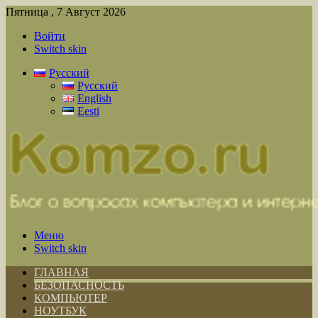
Пятница , 7 Август 2026
Войти
Switch skin
Русский
Русский
English
Eesti
Меню
Switch skin
ГЛАВНАЯ
БЕЗОПАСНОСТЬ
КОМПЬЮТЕР
НОУТБУК