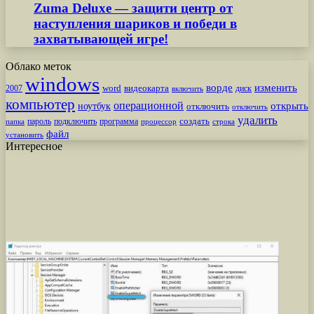
Zuma Deluxe — защити центр от
наступления шариков и победи в
захватывающей игре!
Облако меток
windows
ворде
изменить
word
видеокарта
диск
2007
включить
компьютер
операционной
открыть
ноутбук
отключить
отключить
удалить
создать
пароль
подключить
программа
процессор
строка
папка
файл
установить
Интересное