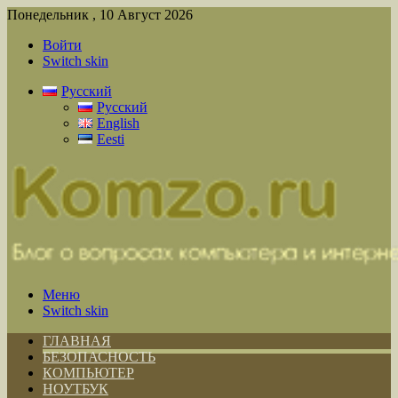
Понедельник , 10 Август 2026
Войти
Switch skin
Русский
Русский
English
Eesti
Меню
Switch skin
ГЛАВНАЯ
БЕЗОПАСНОСТЬ
КОМПЬЮТЕР
НОУТБУК