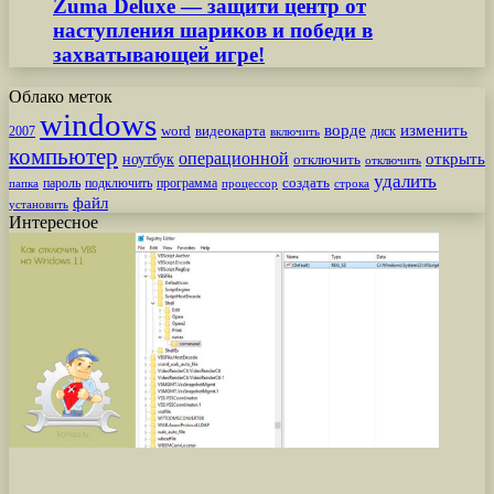
Zuma Deluxe — защити центр от
наступления шариков и победи в
захватывающей игре!
Облако меток
windows
ворде
изменить
word
видеокарта
диск
2007
включить
компьютер
операционной
открыть
ноутбук
отключить
отключить
удалить
создать
пароль
подключить
программа
процессор
строка
папка
файл
установить
Интересное