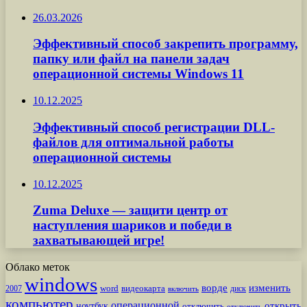
26.03.2026
Эффективный способ закрепить программу,
папку или файл на панели задач
операционной системы Windows 11
10.12.2025
Эффективный способ регистрации DLL-
файлов для оптимальной работы
операционной системы
10.12.2025
Zuma Deluxe — защити центр от
наступления шариков и победи в
захватывающей игре!
Облако меток
windows
ворде
изменить
word
видеокарта
диск
2007
включить
компьютер
операционной
открыть
ноутбук
отключить
отключить