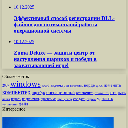
10.12.2025
Эффективный способ регистрации DLL-
файлов для оптимальной работы
операционной системы
10.12.2025
Zuma Deluxe — защити центр от
наступления шариков и победи в
захватывающей игре!
Облако меток
windows
ворде
изменить
word
видеокарта
диск
2007
включить
компьютер
операционной
открыть
ноутбук
отключить
отключить
удалить
создать
пароль
подключить
программа
процессор
строка
папка
файл
установить
Интересное