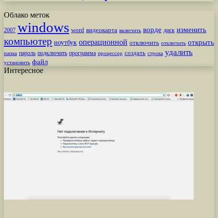
Облако меток
windows
ворде
изменить
word
видеокарта
диск
2007
включить
компьютер
операционной
открыть
ноутбук
отключить
отключить
удалить
создать
пароль
подключить
программа
процессор
строка
папка
файл
установить
Интересное