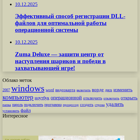
10.12.2025
Эффективный способ регистрации DLL-
файлов для оптимальной работы
операционной системы
10.12.2025
Zuma Deluxe — защити центр от
наступления шариков и победи в
захватывающей игре!
Облако меток
windows
ворде
изменить
word
видеокарта
диск
2007
включить
компьютер
операционной
открыть
ноутбук
отключить
отключить
удалить
создать
пароль
подключить
программа
процессор
строка
папка
файл
установить
Интересное